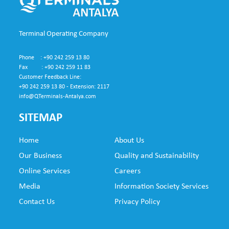
Terminal Operating Company
Phone : +90 242 259 13 80
Fax : +90 242 259 11 83
Customer Feedback Line:
+90 242 259 13 80 - Extension: 2117
info@QTerminals-Antalya.com
SITEMAP
Home
About Us
SUB
Our Business
Quality and Sustainability
FO
Online Services
Careers
NE
Media
Information Society Services
Contact Us
Privacy Policy