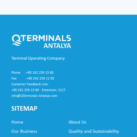
Terminal Operating Company
Phone : +90 242 259 13 80
Fax : +90 242 259 11 83
Customer Feedback Line:
+90 242 259 13 80 - Extension: 2117
info@QTerminals-Antalya.com
SITEMAP
Home
About Us
SUB
Our Business
Quality and Sustainability
FO